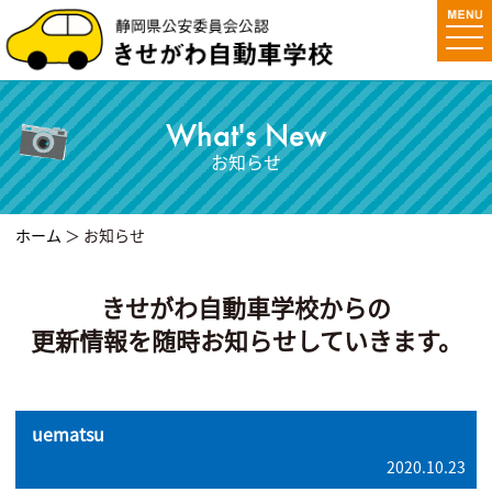
togg
navi
What's New
お知らせ
ホーム
＞ お知らせ
きせがわ自動車学校からの
更新情報を随時お知らせしていきます。
uematsu
2020.10.23