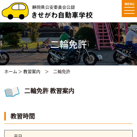
togg
navi
二輪免許
ホーム
＞
教習案内
＞ 二輪免許
二輪免許 教習案内
教習時間
平日