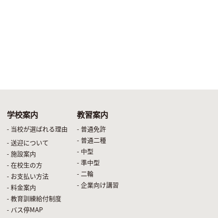
学校案内
教習案内
- 当校が選ばれる理由
- 普通免許
- 普通二種
- 送迎について
- 中型
- 施設案内
- 準中型
- 在校生の方
- 二輪
- お支払い方法
- 企業向け講習
- 料金案内
- 教育訓練給付制度
- バス停MAP