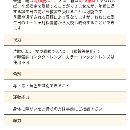
普通二輪は
満16歳以上
、大型二輪は
満18歳以上
でなけれ
ば、卒業検定を受検することができませんが、年齢に達
する誕生日の前から教習を受けることは可能です
季節や通学される日程により異なりますが、おおむね誕
生日の１～２ヶ月程度前から入校し教習することができ
ます
視力
片眼0.3以上かつ両眼で0.7以上（眼鏡等使用可）
※瞳強調コンタクトレンズ、カラーコンタクトレンズは
使用不可
色別
赤・青・黄色を識別できること
運動能力
身体に障がいをお持ちの方は事前にご相談下さい
聴力