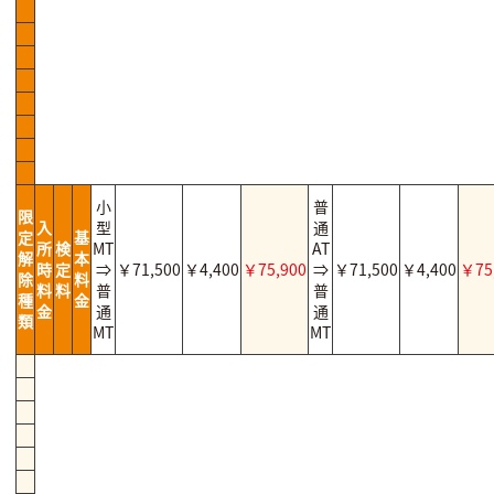
小
普
限
入
型
通
定
基
所
検
MT
AT
解
本
時
定
⇒
￥71,500
￥4,400
￥75,900
⇒
￥71,500
￥4,400
￥75
除
料
料
料
普
普
種
金
金
通
通
類
MT
MT